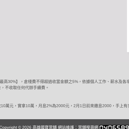
5%【年息最高30%】，倉棧費不得超過收當金額之5%，依據個人工作、薪水
金，不收取任何代辦手續費。
萬元，實拿10萬，月息2%為2000元，2月1日前來繳息2000，手上有
Copyright © 2026
高雄國寶當舖
網站維護：
當舖搜尋網