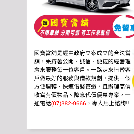
國寶當舖是經由政府立案成立的合法當
舖，秉持著公開、誠信、便捷的經營理
念來服務每一位客戶。一路走來皆替客
戶做最好的服務與借款規劃，提供一個
方便週轉、快速借錢管道，且辦理高價
收當有價物品、降息代償優惠專案，一
通電話
(07)382-9666
，專人馬上諮詢!!