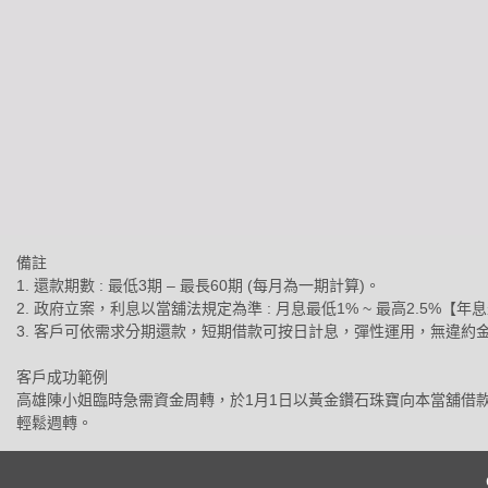
備註
1. 還款期數 : 最低3期 – 最長60期 (每月為一期計算)。
2. 政府立案，利息以當舖法規定為準 : 月息最低1% ~ 最高2.
3. 客戶可依需求分期還款，短期借款可按日計息，彈性運用，無違約
客戶成功範例
高雄陳小姐臨時急需資金周轉，於1月1日以黃金鑽石珠寶向本當舖借款10
輕鬆週轉。