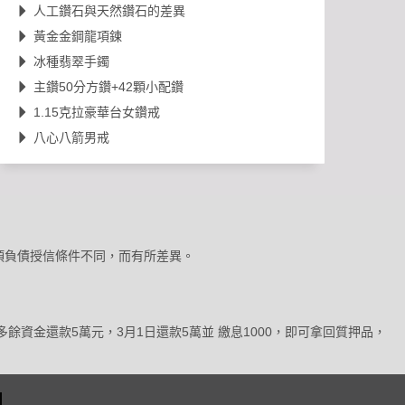
人工鑽石與天然鑽石的差異
黃金金鋼龍項鍊
冰種翡翠手鐲
主鑽50分方鑽+42顆小配鑽
1.15克拉豪華台女鑽戒
八心八箭男戒
及各項負債授信條件不同，而有所差異。
多餘資金還款5萬元，3月1日還款5萬並 繳息1000，即可拿回質押品，