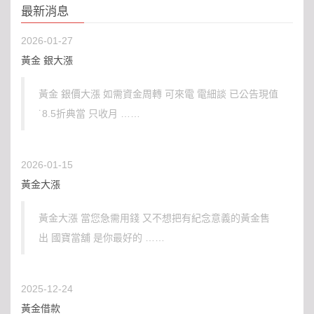
最新消息
2026-01-27
黃金 銀大漲
黃金 銀價大漲 如需資金周轉 可來電 電細談 已公告現值
˙8.5折典當 只收月 ……
2026-01-15
黃金大漲
黃金大漲 當您急需用錢 又不想把有紀念意義的黃金售
出 國寶當舖 是你最好的 ……
2025-12-24
黃金借款