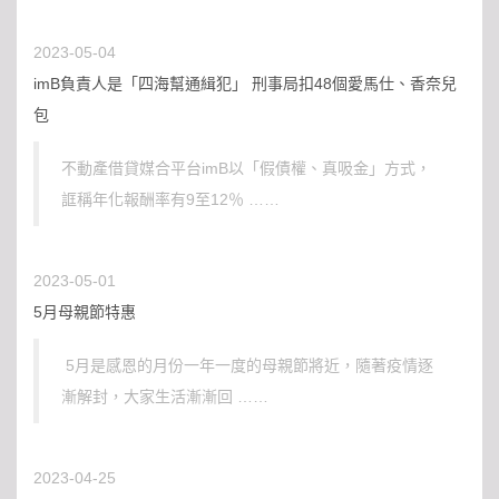
2023-05-04
imB負責人是「四海幫通緝犯」 刑事局扣48個愛馬仕、香奈兒
包
不動產借貸媒合平台imB以「假債權、真吸金」方式，
誆稱年化報酬率有9至12％ ……
2023-05-01
5月母親節特惠
5月是感恩的月份一年一度的母親節將近，隨著疫情逐
漸解封，大家生活漸漸回 ……
2023-04-25