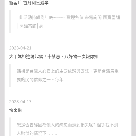
新客戶 首月利息減半
此活動持續到年底~~~~~ 歡迎各位 來電詢問 國寶當舖
│高雄當舖│高 ……
2023-04-21
大甲媽祖遶境起駕！十禁忌、八好物一次報你知
媽祖是台灣人心靈上的主要依歸與寄託，更是台灣最重
要的民間信仰之一。每年 ……
2023-04-17
快來借
您是否曾經因為他人的疏忽而遭到損失呢? 但卻找不到
人賠償的情況下 ……