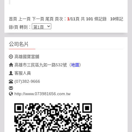
首頁 上一頁
下一頁
尾頁
頁次：
1
/11
頁 共
101
條記錄
10
條記
錄/頁 轉到：
公司名片
高雄國寶當舖
高雄市三民區九如一路532號
（
地圖
）
客服人員
(07)382-9666
http://www.073981656.com.tw