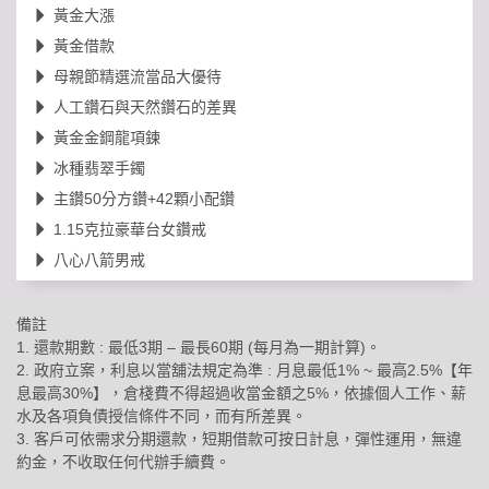
黃金大漲
黃金借款
母親節精選流當品大優待
人工鑽石與天然鑽石的差異
黃金金鋼龍項鍊
冰種翡翠手鐲
主鑽50分方鑽+42顆小配鑽
1.15克拉豪華台女鑽戒
八心八箭男戒
備註
1. 還款期數 : 最低3期 – 最長60期 (每月為一期計算)。
2. 政府立案，利息以當舖法規定為準 : 月息最低1% ~ 最高2.5%【年
息最高30%】，倉棧費不得超過收當金額之5%，依據個人工作、薪
水及各項負債授信條件不同，而有所差異。
3. 客戶可依需求分期還款，短期借款可按日計息，彈性運用，無違
約金，不收取任何代辦手續費。