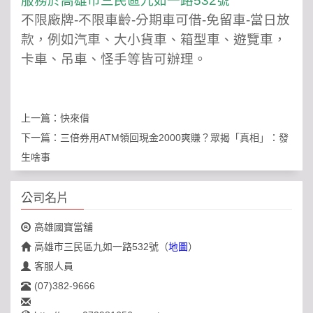
服務於高雄市三民區九如一路532號
不限廠牌-不限車齡-分期車可借-免留車-當日放
款，例如汽車、大小貨車、箱型車、遊覽車，
卡車、吊車、怪手等皆可辦理。
上一篇：
快來借
下一篇：
三倍券用ATM領回現金2000爽賺？眾揭「真相」：發
生啥事
公司名片
高雄國寶當舖
高雄市三民區九如一路532號
（
地圖
）
客服人員
(07)382-9666