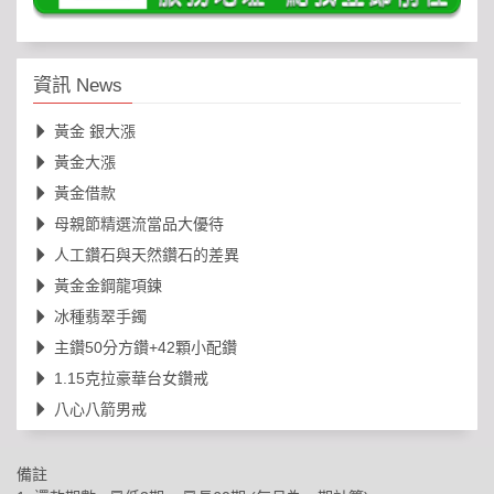
資訊 News
黃金 銀大漲
黃金大漲
黃金借款
母親節精選流當品大優待
人工鑽石與天然鑽石的差異
黃金金鋼龍項鍊
冰種翡翠手鐲
主鑽50分方鑽+42顆小配鑽
1.15克拉豪華台女鑽戒
八心八箭男戒
備註